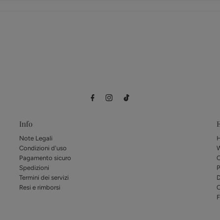
Info
E
Note Legali
Condizioni d'uso
Pagamento sicuro
C
Spedizioni
P
Termini dei servizi
D
Resi e rimborsi
C
F