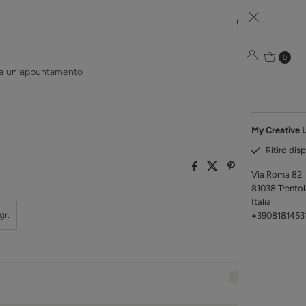
Mon
EUR €
Simpl
0
sa un appuntamento
tintoretto 300
My Creative 
Ritiro disp
Via Roma 82
81038 Trento
Italia
gr.
+3908181453