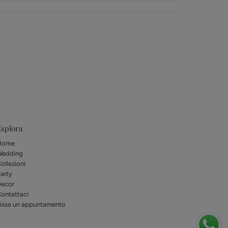
splora
Home
Wedding
ollezioni
arty
ecor
ontattaci
issa un appuntamento