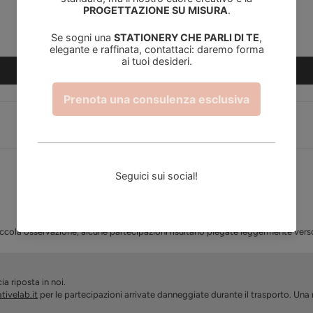
0
0
0
Scrivi una recensione
ccola osservazione, alcune partecipazioni risultano piegate leggermente verso
ia riposta in noi.
tivelab.it
per le partecipazioni arrivate danneggiate durante il trasporto. Una n