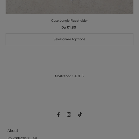
Cute Jungle Placeholder
Da €1,80
Prezzo
di
listino
Selezionare l'opzione
Mostrando 1-6 di 6.
About
MY CREATIVE LAB