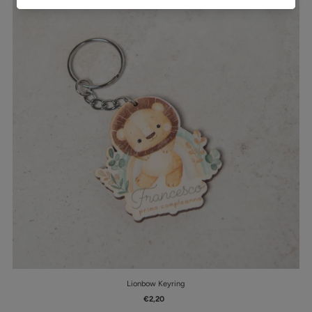
Lionbow Keyring
€2,20
Prezzo
di