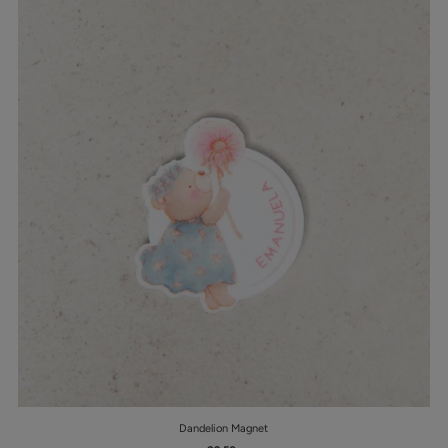
Best seller
In ordine alfabetico, A-Z
In ordine alfabetico, Z-A
Prezzo crescente
Prezzo decrescente
Data, da meno a più recente
Data, da più a meno recente
Dandelion Magnet