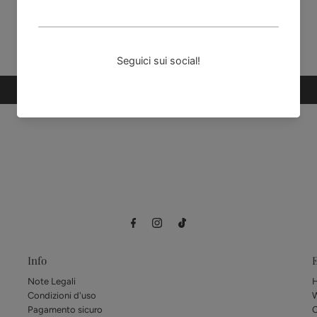
Recensioni Clienti
Sii il primo a scrivere una recensione
Scrivi una recensione
Info
E
Note Legali
Condizioni d'uso
Pagamento sicuro
C