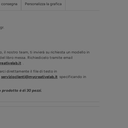
i consegna
Personalizza la grafica
 gr.
 il nostro team, ti invierà su richiesta un modello in
 del libro messa. Richiedicelo tramite email
eativelab.it
.
arci direttamente il file di testo in
o
servizioclienti@mycreativelab.it
specificando in
o prodotto è di 30 pezzi.