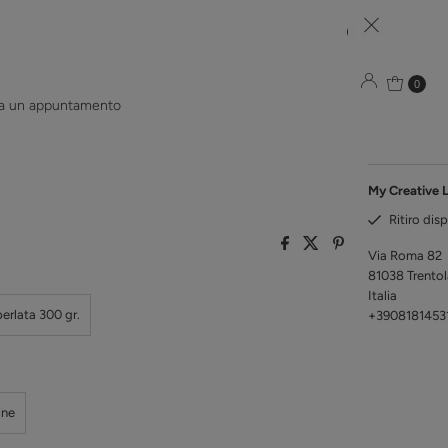
Mon
EUR €
Bouga
0
sa un appuntamento
carta tintoret
My Creative 
Ritiro disp
Via Roma 82
81038 Trento
Italia
perlata 300 gr.
+3908181453
ine