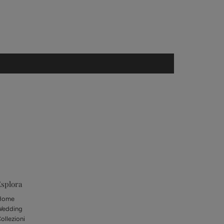
splora
Home
Wedding
ollezioni