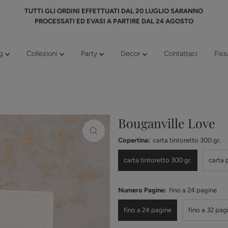
TUTTI GLI ORDINI EFFETTUATI DAL 20 LUGLIO SARANNO
PROCESSATI ED EVASI A PARTIRE DAL 24 AGOSTO
ng
Collezioni
Party
Decor
Contattaci
Fis
Bouganville Love
Copertina:
carta tintoretto 300 gr.
carta tintoretto 300 gr.
carta 
Numero Pagine:
fino a 24 pagine
fino a 24 pagine
fino a 32 pag