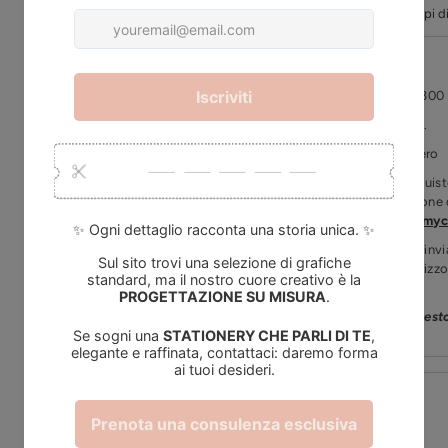
Dettagli
I tuoi dati
Tempi d
Dimensioni:
15x15 cm chiuso
Copertina:
carta
tintoretto 300
Interno:
carta natural 100 gr.
Stampa interno:
bianco e nero
Dopo aver completato l'acquisto,
.pdf
per aiutarti nella redazione
all'indirizzo
servizioclienti@mycr
Dopo averlo redatto,
potrai invi
formato
.doc
o
.pdf
all'indirizz
oggetto il numero d'ordine.
Il minimo di acquisto per quest