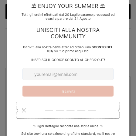
listino
Aggiungi al carrello
Ritiro disponibile presso la sede
My Creative Lab
Di solito pronto in 5 o più giorni
Visualizza i dettagli del negozio
Dettagli
I tuoi dati
Tempi di consegna
Personalizza la grafica
Dimensioni interno:
9x7x3 cm ca.
Carta:
tintoretto 300 gr.
N.B. Il prodotto sarà fornito senza confetti ma completo di nastro in
seta chiffon.
Il minimo di acquisto per questo prodotto è di 30 pezzi.