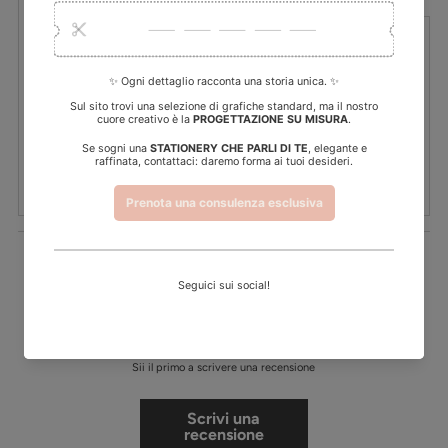
Dettagli
I tuoi dati
Tempi di consegna
Personalizza la grafica
Dimensioni in foto:
26x20 cm
Materiale:
plexiglass spessore 3 mm
Recensioni Clienti
Sii il primo a scrivere una recensione
Scrivi una
recensione