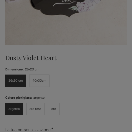
Dusty Violet Heart
Dimensione:
26x20 cm
26x20 cm
40x30cm
Colore plexiglass:
argento
argento
oro rosa
oro
*
La tua personalizzazione