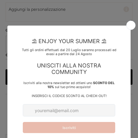
Quantita
-
+
Prezzo
€40,00
di
listino
Aggiungi al carrello
Ritiro disponibile presso la sede
My Creative Lab
Di solito pronto in 5 o più giorni
Visualizza i dettagli del negozio