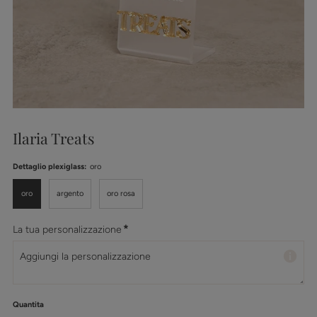
Ilaria Treats
Dettaglio plexiglass:
oro
oro
argento
oro rosa
*
La tua personalizzazione
Quantita