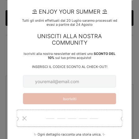
di
listino
Aggiungi al carrello
Ritiro disponibile presso la sede
My Creative Lab
Di solito pronto in 5 o più giorni
Visualizza i dettagli del negozio
Dettagli
I tuoi dati
Tempi di consegna
Personalizza la grafica
Dimensioni:
16,1x13,9x6,1 cm
Materiale:
bauletto in vetro con vassoio portafedi in plexiglass
sabbiato e plexiglass oro.
N.B. Il prodotto sarà fornito completo di nastrino in seta ma senza fiori.
La catenella potrebbe non essere presente